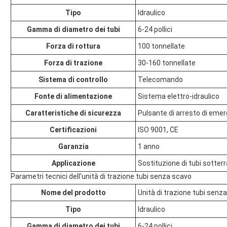
Tipo
Idraulico
Gamma di diametro dei tubi
6-24 pollici
Forza di rottura
100 tonnellate
Forza di trazione
30-160 tonnellate
Sistema di controllo
Telecomando
Fonte di alimentazione
Sistema elettro-idraulico
Caratteristiche di sicurezza
Pulsante di arresto di eme
Certificazioni
ISO 9001, CE
Garanzia
1 anno
Applicazione
Sostituzione di tubi sotterr
Parametri tecnici dell'unità di trazione tubi senza scavo
Nome del prodotto
Unità di trazione tubi senz
Tipo
Idraulico
Gamma di diametro dei tubi
6-24 pollici