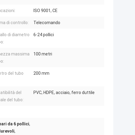
icazioni:
ISO 9001, CE
ma di controllo:
Telecomando
allo di diametro
6-24 pollici
bo:
hezza massima
100 metri
bo:
tro del tubo
200 mm
tibilità del
PVC, HDPE, acciaio, ferro duttile
ale del tubo:
ri da 6 pollici
,
durevoli
,