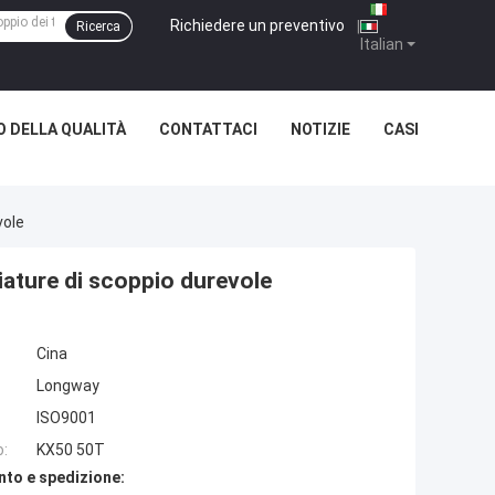
Richiedere un preventivo
|
Ricerca
Italian
 DELLA QUALITÀ
CONTATTACI
NOTIZIE
CASI
vole
iature di scoppio durevole
Cina
Longway
ISO9001
o:
KX50 50T
nto e spedizione: