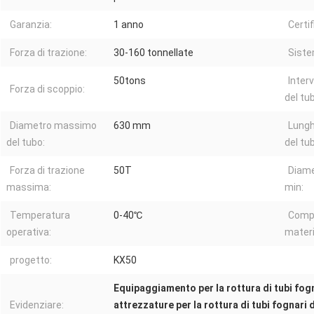
Garanzia:
1 anno
Certif
Forza di trazione:
30-160 tonnellate
Siste
50tons
Interv
Forza di scoppio:
del tu
Diametro massimo
630 mm
Lung
del tubo:
del tu
Forza di trazione
50T
Diame
massima:
min:
Temperatura
0-40℃
Compa
operativa:
materi
progetto:
KX50
Equipaggiamento per la rottura di tubi fogna
Evidenziare:
attrezzature per la rottura di tubi fognari 