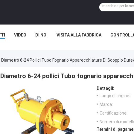
TI
VIDEO
DI NOI
VISITA ALLA FABBRICA
CONTROLLO
Diametro 6-24 Pollici Tubo Fognario Apparecchiature Di Scoppio Dure
Diametro 6-24 pollici Tubo fognario apparecch
Dettagli:
Luogo di origine:
Marca:
Certificazione:
Numero di modell
Termini di pagame