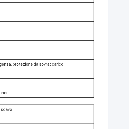
rgenza, protezione da sovraccarico
anei
a scavo