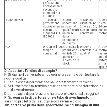
perforazione
rigorosamente
secondo lo
standard API
ISO9001
I nostri servizi
1. Tubo di
2. Se si
4. Servizio
4. Serv
perforazione
riscontrano
clienti online
clienti
rigorosamente
problemi di
24 ore su 24,
24 ore
secondo lo
qualità entro
non esitate a
non es
standard API
un mese
contattarci.
contat
ISO9001
dalla
restituzione
del pacco.
FAQ
D: Qual è il tuo
R: Di solito la
D: Come
R: Do
tempo di
produzione
controllare la
control
consegna?
richiede 20
qualità?
testar
giorni. Entro
asta d
3 giorni se in
perfor
stock.
prima 
spediz
D: Accettate l'ordine di esempio?
R: Sì, diamo il benvenuto al tuo ordine di esempio per testare la
nostra qualità.
D: La tua asta di perforazione ha un trattamento termico?
R: Sì, il trattamento termico per le nostre aste di perforazione e i
tubi di rivestimento.
D: La tua asta di perforazione ha una protezione dalla ruggine?
R: Sì, ogni asta di perforazione e tubo di rivestimento
saranno protetti dalla ruggine con vernice o olio
anticorrosivo prima della spedizione. Se hai bisogno di tubi