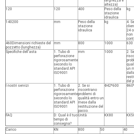
larghezza e
altezza)
120
120
400
Peso della
kg
stazione
idraulica
140
200
mm
Peso della
kg
4. S
stazione
clien
idraulica
24 o
non 
cont
460
Dimensioni richieste del
mm
800
1000
630
pozzetto (lunghezza)
Specifiche dell'asta
1. Tubo di
mm
1000
2. Se
perforazione
risc
rigorosamente
prob
secondo lo
qual
standard API
un 
ISO9001
dall
rest
del 
I nostri servizi
1. Tubo di
2. Se si
Φ42*600
Φ60
perforazione
riscontrano
rigorosamente
problemi di
secondo lo
qualità entro un
standard API
mese dalla
ISO9001
restituzione del
pacco.
FAQ
D: Qual è il tuo
Unità
KX80
KX5
tempo di
consegna?
Carico
KN
800
50
40