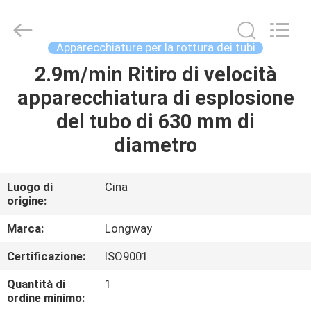
2026
Langfang
Baiwei
Drill
Co.,
Apparecchiature per la rottura dei tubi
Ltd..
All
Rights
2.9m/min Ritiro di velocità
CASA.
Reserved.
apparecchiatura di esplosione
PRODOTTI
del tubo di 630 mm di
diametro
VIDEO
Luogo di
Cina
origine:
DI
NOI
Marca:
Longway
Certificazione:
ISO9001
VISITA
Quantità di
1
ALLA
ordine minimo: