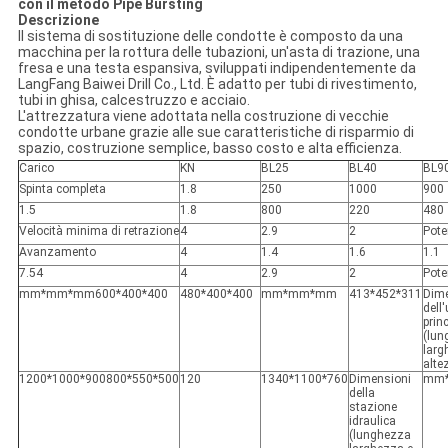
con il metodo Pipe Bursting
Descrizione
Il sistema di sostituzione delle condotte è composto da una
macchina per la rottura delle tubazioni, un'asta di trazione, una
fresa e una testa espansiva, sviluppati indipendentemente da
LangFang Baiwei Drill Co., Ltd. È adatto per tubi di rivestimento,
tubi in ghisa, calcestruzzo e acciaio.
L'attrezzatura viene adottata nella costruzione di vecchie
condotte urbane grazie alle sue caratteristiche di risparmio di
spazio, costruzione semplice, basso costo e alta efficienza.
Carico
KN
BL25
BL40
BL9
Spinta completa
1.8
250
1000
900
1.5
1.8
800
220
480
Velocità minima di retrazione
4
2.9
2
Pot
Avanzamento
4
1.4
1.6
1.1
7.5
4
4
2.9
2
Pot
mm*mm*mm
600*400*400
480*400*400
mm*mm*mm
413*452*311
Dime
dell'
prin
(lun
larg
alte
1200*1000*900
800*550*500
120
1340*1100*760
Dimensioni
mm
della
stazione
idraulica
(lunghezza