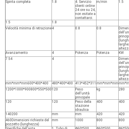
Spinta completa
1.8
4. Servizio
m/min
1.5
clienti online
24 ore su 24,
non esitate a
contattarci.
1.5
1.8
Velocità minima di retrazione
4
0.8
0.8
Dimen
dell'un
princip
(lung
larghe
altezz
Avanzamento
4
Potenza
Potenza
KW
7.5
4
4
Dimen
dell'un
princip
(lung
larghe
altezz
mm*mm*mm
600*400*400
480*400*400
413*452*311
mm*mm*mm
mm*
1200*1000*900
800*550*500
120
Peso
kg
280
dell'unità
principale
120
120
Peso della
400
400
stazione
idraulica
140
200
mm
mm
420
420
460
Dimensioni richieste del
mm
1000
800
800
pozzetto (lunghezza)
Specifiche dell'asta
1. Tubo di
Φ60*500
Φ60*500
Φ6*50