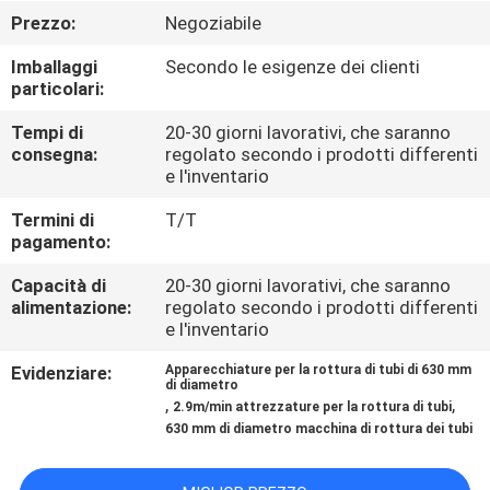
FABBRICA
Prezzo:
Negoziabile
Imballaggi
Secondo le esigenze dei clienti
CONTROLLO
particolari:
DELLA
Tempi di
20-30 giorni lavorativi, che saranno
QUALITÀ
consegna:
regolato secondo i prodotti differenti
e l'inventario
Termini di
T/T
CONTATTACI
pagamento:
Capacità di
20-30 giorni lavorativi, che saranno
NOTIZIE
alimentazione:
regolato secondo i prodotti differenti
e l'inventario
CASI
Evidenziare:
Apparecchiature per la rottura di tubi di 630 mm
di diametro
,
,
2.9m/min attrezzature per la rottura di tubi
630 mm di diametro macchina di rottura dei tubi
MAPPA
DEL