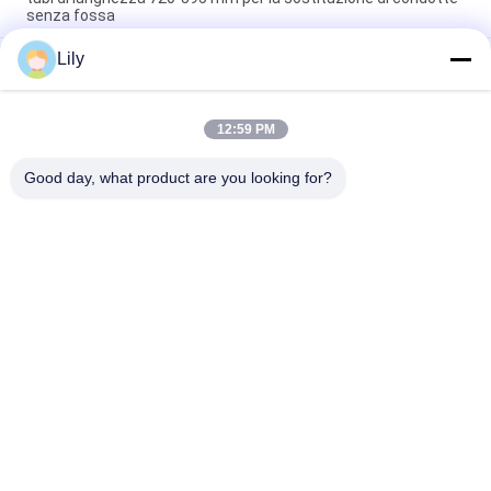
senza fossa
Lily
Sistema di sostituzione delle condotte con velocità massima
di riavvio di 1,5 m/min, velocità minima di riavvio di 0,8 m/min e
apparecchiature di scoppio di tubi di potenza da 7,5 kW
12:59 PM
BL25 apparecchiatura per l'esplosione di tubi a ritiro di 4 kW
2.6M/min
Good day, what product are you looking for?
Categorie popolari
Tutti
Asta Di 
Tubo Per 
Perforazione Di Hdd
Trivellazione A 
Doppia Parete
Tubo Di 
Tubo Di 
Perforazione Per 
Trivellazione 
Pozzo D'acqua
Ingersoll Rand
Berretto Di Spinta 
Scrematori Di HDD
Per Tubi