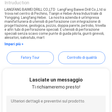
Intruduction
SITO
LANGFANG BAIWEI DRILL CO.,LTD LangFang Baiwei Drill Co.,Ltd si
trova nel centro di Pechino, Tianjin e Hebei-Area Industriale di
Langfang Baiwei Drill Co., Ltd.
Yongqing. Langfang Hebei. La nostra azienda è un'impresa
PRIVACY
manifatturiera di utensili di perforazione con integrazione di
progettazione, geologica, pozzo, doppia parete, petrolio, trivella
POLICY
e altri tubi di perforazione speciali. E utensili di perforazione
speciali senza scavo come punte di guida pilota, giunti girevoli,
alesatori, salvatubi, mart
Impari più >
Fatory Tour
Controllo di qualità
Lasciate un messaggio
Ti richiameremo presto!