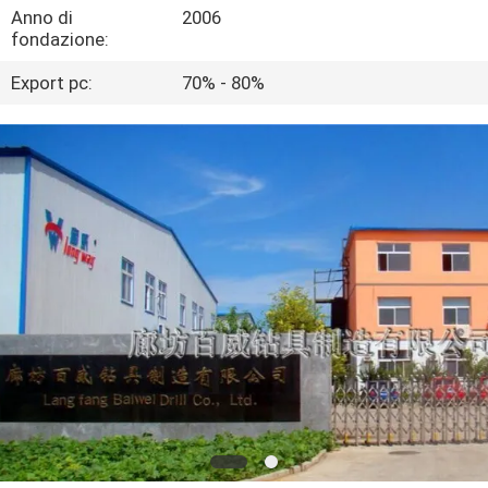
FABBRICA
Anno di
2006
fondazione:
CONTROLLO
Export pc:
70% - 80%
DELLA
QUALITÀ
CONTATTACI
NOTIZIE
CASI
MAPPA
DEL