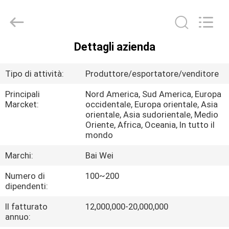
2026
Langfang
Baiwei
Drill
Co.,
Ltd..
All
Dettagli azienda
Rights
CASA.
Reserved.
Tipo di attività:
Produttore/esportatore/venditore
PRODOTTI
Principali
Nord America, Sud America, Europa
Marcket:
occidentale, Europa orientale, Asia
orientale, Asia sudorientale, Medio
VIDEO
Oriente, Africa, Oceania, In tutto il
mondo
DI
Marchi:
Bai Wei
NOI
Numero di
100~200
dipendenti:
VISITA
Il fatturato
12,000,000-20,000,000
ALLA
annuo: