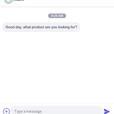
9:26 AM
Good day, what product are you looking for?
Categorie popolari
Tutti
Asta Di 
Tubo Per 
Perforazione Di Hdd
Trivellazione A 
Doppia Parete
Tubo Di 
Tubo Di 
Perforazione Per 
Trivellazione 
Pozzo D'acqua
Ingersoll Rand
Berretto Di Spinta 
Scrematori Di HDD
Per Tubi
Bit E Lame HDD
Dischi Rigidi
Richiedi un preventivo