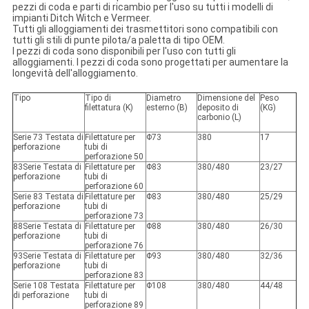
pezzi di coda e parti di ricambio per l'uso su tutti i modelli di
impianti Ditch Witch e Vermeer.
Tutti gli alloggiamenti dei trasmettitori sono compatibili con
tutti gli stili di punte pilota/a paletta di tipo OEM.
I pezzi di coda sono disponibili per l'uso con tutti gli
alloggiamenti. I pezzi di coda sono progettati per aumentare la
longevità dell'alloggiamento.
Tipo
Tipo di
Diametro
Dimensione del
Peso
filettatura (K)
esterno (B)
deposito di
(KG)
carbonio (L)
Serie 73 Testata di
Filettature per
Φ73
380
17
perforazione
tubi di
perforazione 50
83
Serie Testata di
Filettature per
Φ83
380/480
23/27
perforazione
tubi di
perforazione 60
Serie 83 Testata di
Filettature per
Φ83
380/480
25/29
perforazione
tubi di
perforazione 73
88
Serie Testata di
Filettature per
Φ88
380/480
26/30
perforazione
tubi di
perforazione 76
93
Serie Testata di
Filettature per
Φ93
380/480
32/36
perforazione
tubi di
perforazione 83
Serie 108 Testata
Filettature per
Φ108
380/480
44/48
di perforazione
tubi di
perforazione 89