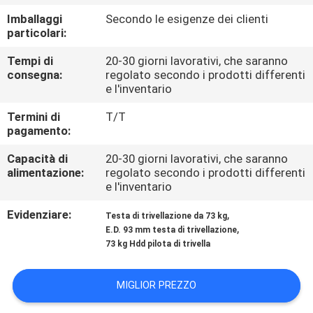
FABBRICA
Imballaggi
Secondo le esigenze dei clienti
particolari:
CONTROLLO
Tempi di
20-30 giorni lavorativi, che saranno
DELLA
consegna:
regolato secondo i prodotti differenti
e l'inventario
QUALITÀ
Termini di
T/T
pagamento:
CONTATTACI
Capacità di
20-30 giorni lavorativi, che saranno
alimentazione:
regolato secondo i prodotti differenti
e l'inventario
NOTIZIE
Evidenziare:
,
Testa di trivellazione da 73 kg
,
E.D. 93 mm testa di trivellazione
CASI
73 kg Hdd pilota di trivella
MAPPA
MIGLIOR PREZZO
DEL