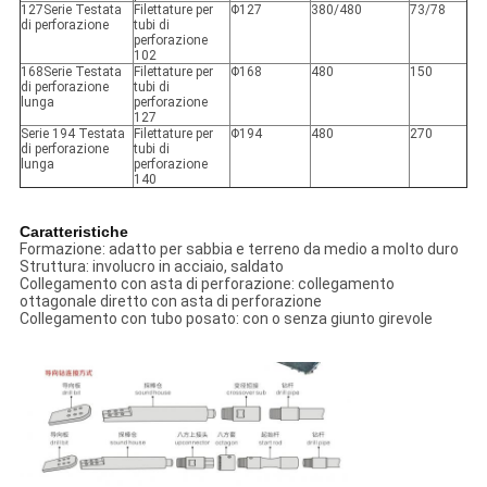
127
Serie Testata
Filettature per
Φ127
380/480
73/78
di perforazione
tubi di
perforazione
102
168
Serie Testata
Filettature per
Φ168
480
150
di perforazione
tubi di
lunga
perforazione
127
Serie 194 Testata
Filettature per
Φ194
480
270
di perforazione
tubi di
lunga
perforazione
140
Caratteristiche
Formazione: adatto per sabbia e terreno da medio a molto duro
Struttura: involucro in acciaio, saldato
Collegamento con asta di perforazione: collegamento
ottagonale diretto con asta di perforazione
Collegamento con tubo posato: con o senza giunto girevole