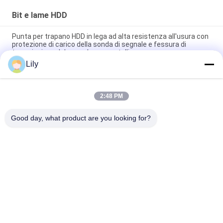
Bit e lame HDD
Punta per trapano HDD in lega ad alta resistenza all'usura con
protezione di carico della sonda di segnale e fessura di
trasmissione del segnale non metallica
Lily
17 kg nero Diametro esterno Hdd Perforazioni pilota 200 mm
Per lavori di costruzione
2:48 PM
Punte per trapano HDD compatte e robuste con guida pilota
ED da 200 mm x 168 mm / Punta guida pilota HDD
Good day, what product are you looking for?
Categorie popolari
Tutti
Asta Di 
Tubo Per 
Perforazione Di Hdd
Trivellazione A 
Doppia Parete
Tubo Di 
Tubo Di 
Perforazione Per 
Trivellazione 
Pozzo D'acqua
Ingersoll Rand