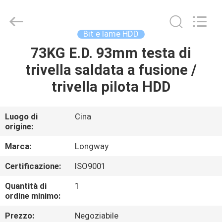
2026
Langfang
Baiwei
Drill
Co.,
Bit e lame HDD
Ltd..
All
Rights
73KG E.D. 93mm testa di
CASA.
Reserved.
trivella saldata a fusione /
PRODOTTI
trivella pilota HDD
VIDEO
Luogo di
Cina
origine:
DI
Marca:
Longway
NOI
Certificazione:
ISO9001
Quantità di
1
VISITA
ordine minimo:
ALLA
Prezzo:
Negoziabile