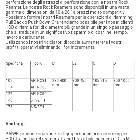
perforazione degli attrezzi di perforazione con la nostra Rock
Reamer. Le nostre Rock Reamers sono disponibili in una vasta
gamma di dimensioni da 10 a 26 ′′ a prezzi molto competitivi.
Possiamo fornire i nostri Reamers per le operazioni di riamming
Pull Back o Push Down.Ora rendiamo possibile per i nostri clienti
HDD di riam a fori di diametro più grande in un singolo passaggio
che si traduce in un significativo risparmio di costi nel tempo,
lavoro e carburante.
Utilizzando i nostri riciclatori di roccia aumenterete i vostri
profitti operativi eliminando i fori incrementali.
Specificità
Tipo K
L1
L2
C
D
102
API NC31
280-480
300-450
105-215
350-1000
mm
mm
mm
mm
114
API NC38
127
API NC50
140
5 1/2 FH
176
6 5/8FH
Vantaggi
BAIWEI produce una varietà di gruppi specifici di riamming per
HDD, tra cui barrel reamers, fly cutters e hole openers (TCI o Mill