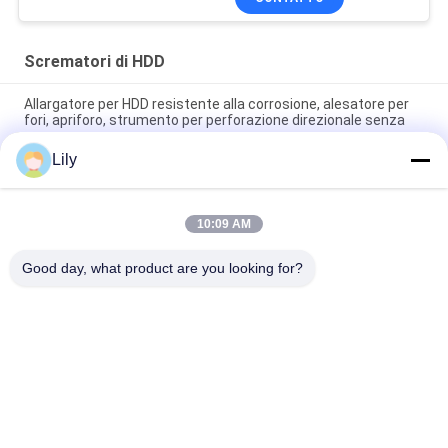
Scrematori di HDD
Allargatore per HDD resistente alla corrosione, alesatore per
fori, apriforo, strumento per perforazione direzionale senza
scavo
Lily
Svasatore scanalato girevole per HDD da 400 mm / Alesatore
per perforazione direzionale
10:09 AM
Allargatore alesatore per perforazione senza scavo per strati
teneri da 16 pollici
Good day, what product are you looking for?
Categorie popolari
Tutti
Asta Di 
Tubo Per 
Perforazione Di Hdd
Trivellazione A 
Doppia Parete
Tubo Di 
Tubo Di 
Perforazione Per 
Trivellazione 