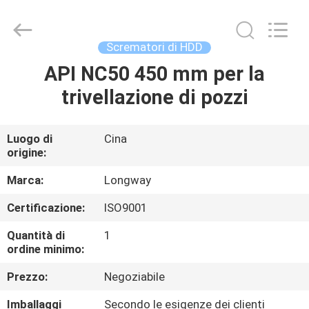
2026
Langfang
Baiwei
Drill
Co.,
Scrematori di HDD
Ltd..
All
Rights
API NC50 450 mm per la
CASA.
Reserved.
trivellazione di pozzi
PRODOTTI
Luogo di
Cina
origine:
VIDEO
Marca:
Longway
DI
Certificazione:
ISO9001
NOI
Quantità di
1
ordine minimo:
VISITA
Prezzo:
Negoziabile
ALLA
Imballaggi
Secondo le esigenze dei clienti