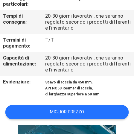
FABBRICA
particolari:
Tempi di
20-30 giorni lavorativi, che saranno
CONTROLLO
consegna:
regolato secondo i prodotti differenti
e l'inventario
DELLA
Termini di
T/T
QUALITÀ
pagamento:
Capacità di
20-30 giorni lavorativi, che saranno
CONTATTACI
alimentazione:
regolato secondo i prodotti differenti
e l'inventario
NOTIZIE
Evidenziare:
,
Scavo di roccia da 450 mm
,
API NC50 Reamer di roccia
di larghezza superiore a 50 mm
CASI
MIGLIOR PREZZO
MAPPA
DEL